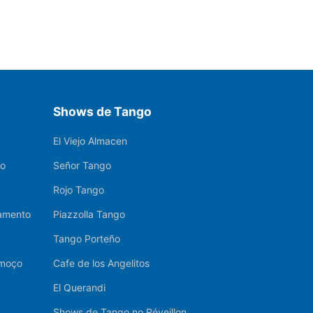
Shows de Tango
El Viejo Almacen
ro
Señor Tango
Rojo Tango
ramento
Piazzolla Tango
Tango Porteño
lmoço
Cafe de los Angelitos
El Querandi
Shows de Tango no Réveillon