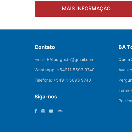
MAIS INFORMAÇÃO
Contato
BA T
Email:
BAtourguide@gmail.com
Quem 
WhatsApp:
+54911 5693 9740
Avalia
Telefone:
+54911 5693 9740
Pergun
Termos
Siga-nos
Polític