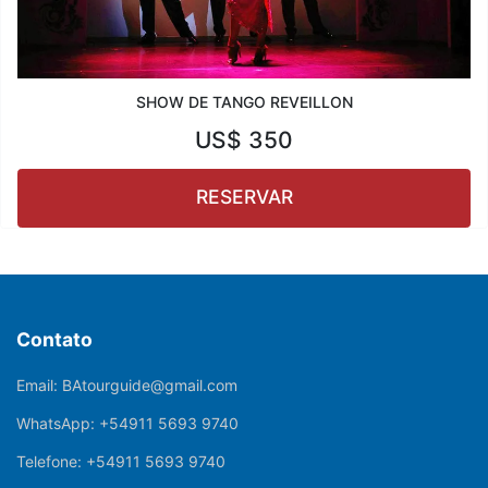
SHOW DE TANGO REVEILLON
US$
350
RESERVAR
Contato
Email:
BAtourguide@gmail.com
WhatsApp:
+54911 5693 9740
Telefone:
+54911 5693 9740