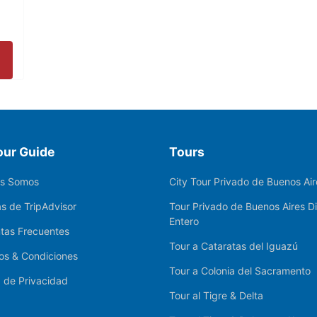
our Guide
Tours
es Somos
City Tour Privado de Buenos Air
s de TripAdvisor
Tour Privado de Buenos Aires D
Entero
tas Frecuentes
Tour a Cataratas del Iguazú
os & Condiciones
Tour a Colonia del Sacramento
a de Privacidad
Tour al Tigre & Delta