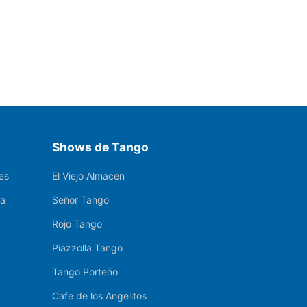
Shows de Tango
es
El Viejo Almacen
ia
Señor Tango
Rojo Tango
Piazzolla Tango
Tango Porteño
Cafe de los Angelitos