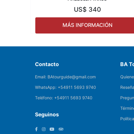
US$
340
MÁS INFORMACIÓN
Contacto
BA T
Email:
BAtourguide@gmail.com
Quien
WhatsApp:
+54911 5693 9740
Reseña
Teléfono:
+54911 5693 9740
Pregun
Términ
Seguinos
Polític