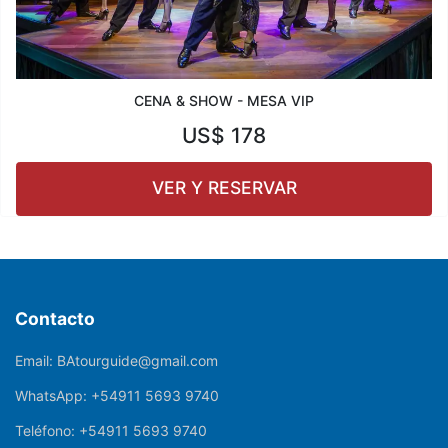
CENA & SHOW - MESA VIP
US$
178
VER Y RESERVAR
Contacto
Email:
BAtourguide@gmail.com
WhatsApp:
+54911 5693 9740
Teléfono:
+54911 5693 9740